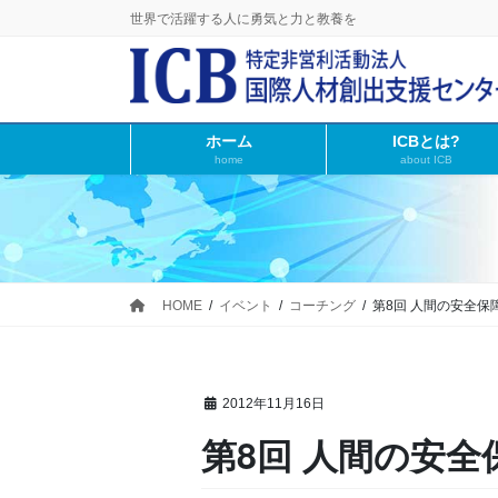
コ
ナ
世界で活躍する人に勇気と力と教養を
ン
ビ
テ
ゲ
ン
ー
ツ
シ
ホーム
ICBとは?
に
ョ
home
about ICB
移
ン
動
に
移
動
HOME
イベント
コーチング
第8回 人間の安全保
2012年11月16日
第8回 人間の安全