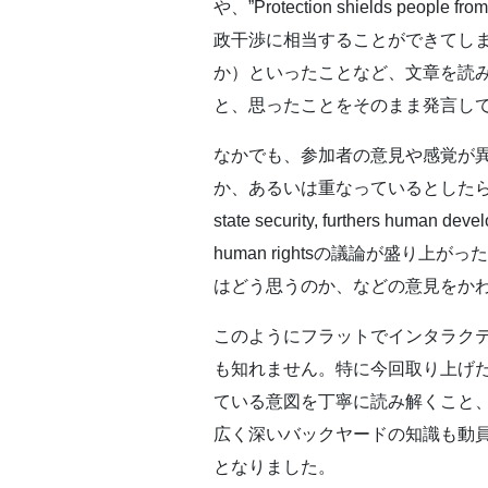
や、”Protection shields pe
政干渉に相当することができてしまう
か）といったことなど、文章を読
と、思ったことをそのまま発言し
なかでも、参加者の意見や感覚が異なった
か、あるいは重なっているとしたらどちら
state security, furthers hu
human rightsの議論が盛
はどう思うのか、などの意見をか
このようにフラットでインタラク
も知れません。特に今回取り上げ
ている意図を丁寧に読み解くこと
広く深いバックヤードの知識も動
となりました。