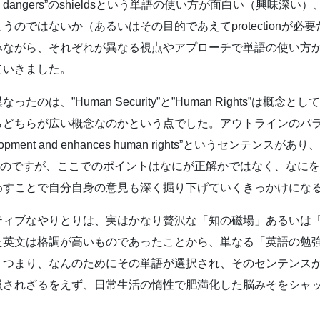
ople from dangers”のshieldsという単語の使い方が面白い（興味深
のではないか（あるいはその目的であえてprotectionが
みながら、それぞれが異なる視点やアプローチで単語の使い方
ていきました。
のは、”Human Security”と”Human Rights”は概
が広い概念なのかという点でした。アウトラインのパラ4には”Human
man development and enhances human rights”というセンテン
り上がったのですが、ここでのポイントはなにが正解かではなく、な
わすことで自分自身の意見も深く掘り下げていくきっかけにな
ティブなやりとりは、実はかなり贅沢な「知の磁場」あるいは
た英文は格調が高いものであったことから、単なる「英語の勉
、つまり、なんのためにその単語が選択され、そのセンテンス
員されざるをえず、日常生活の惰性で肥満化した脳みそをシャ