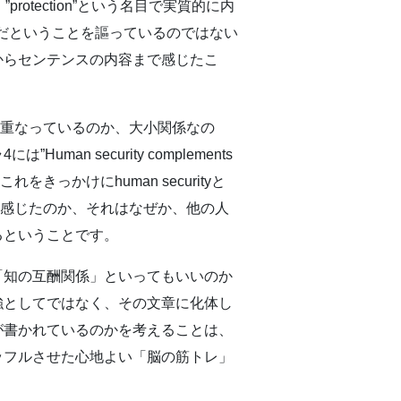
い）、”protection”という名目で実質的に内
必要だということを謳っているのではない
からセンテンスの内容まで感じたこ
念として重なっているのか、大小関係なの
 security complements
スがあり、これをきっかけにhuman securityと
にを感じたのか、それはなぜか、他の人
るということです。
「知の互酬関係」といってもいいのか
強としてではなく、その文章に化体し
が書かれているのかを考えることは、
ッフルさせた心地よい「脳の筋トレ」