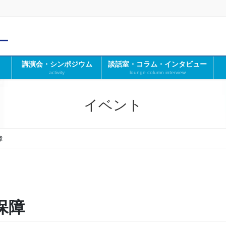
講演会・シンポジウム
談話室・コラム・インタビュー
activity
lounge column interview
イベント
障
保障